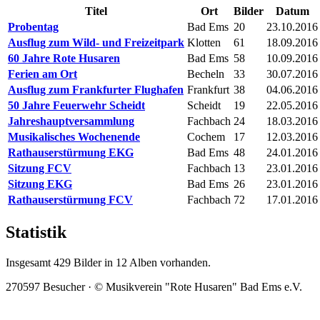
Titel
Ort
Bilder
Datum
Probentag
Bad Ems
20
23.10.2016
Ausflug zum Wild- und Freizeitpark
Klotten
61
18.09.2016
60 Jahre Rote Husaren
Bad Ems
58
10.09.2016
Ferien am Ort
Becheln
33
30.07.2016
Ausflug zum Frankfurter Flughafen
Frankfurt
38
04.06.2016
50 Jahre Feuerwehr Scheidt
Scheidt
19
22.05.2016
Jahreshauptversammlung
Fachbach
24
18.03.2016
Musikalisches Wochenende
Cochem
17
12.03.2016
Rathauserstürmung EKG
Bad Ems
48
24.01.2016
Sitzung FCV
Fachbach
13
23.01.2016
Sitzung EKG
Bad Ems
26
23.01.2016
Rathauserstürmung FCV
Fachbach
72
17.01.2016
Statistik
Insgesamt 429 Bilder in 12 Alben vorhanden.
270597 Besucher · © Musikverein "Rote Husaren" Bad Ems e.V.