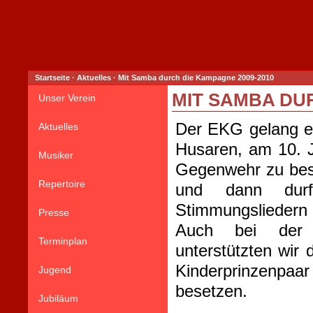
Startseite
·
Aktuelles
·
Mit Samba durch die Kampagne 2009-2010
MIT SAMBA DUR
Unser Verein
Der EKG gelang es
Aktuelles
Husaren, am 10. 
Musiker
Gegenwehr zu bes
Repertoire
und dann durft
Stimmungsliedern
Presse
Auch bei der 
Terminplan
unterstützten wir
Kinderprinzenpa
Jugend
besetzen.
Jubiläum