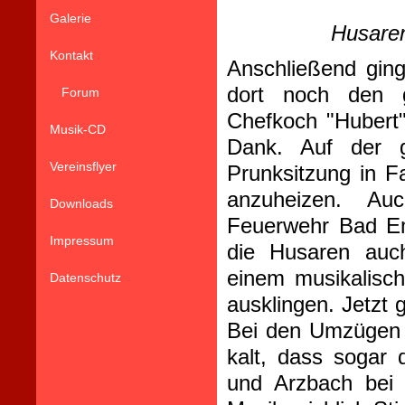
Galerie
Husare
Kontakt
Anschließend gin
dort noch den g
Forum
Chefkoch "Hubert"
Musik-CD
Dank. Auf der 
Vereinsflyer
Prunksitzung in F
anzuheizen. Auc
Downloads
Feuerwehr Bad Em
Impressum
die Husaren auc
einem musikalisc
Datenschutz
ausklingen. Jetzt 
Bei den Umzügen 
kalt, dass sogar 
und Arzbach bei 