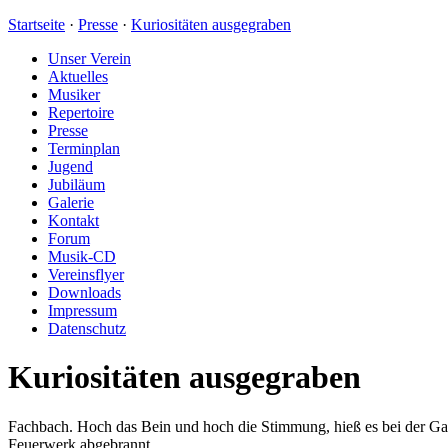
Startseite
·
Presse
·
Kuriositäten ausgegraben
Unser Verein
Aktuelles
Musiker
Repertoire
Presse
Terminplan
Jugend
Jubiläum
Galerie
Kontakt
Forum
Musik-CD
Vereinsflyer
Downloads
Impressum
Datenschutz
Kuriositäten ausgegraben
Fachbach. Hoch das Bein und hoch die Stimmung, hieß es bei der Gala
Feuerwerk abgebrannt.