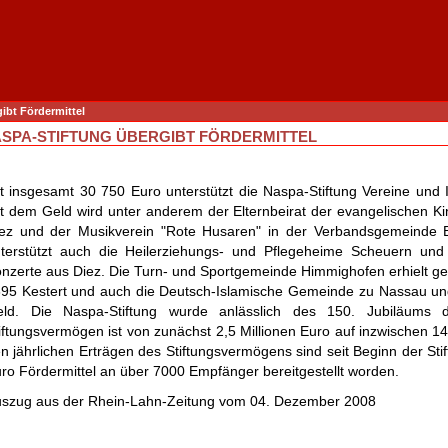
ibt Fördermittel
SPA-STIFTUNG ÜBERGIBT FÖRDERMITTEL
t insgesamt 30 750 Euro unterstützt die Naspa-Stiftung Vereine und I
t dem Geld wird unter anderem der Elternbeirat der evangelischen K
ez und der Musikverein "Rote Husaren" in der Verbandsgemeinde Ba
terstützt auch die Heilerziehungs- und Pflegeheime Scheuern und
nzerte aus Diez. Die Turn- und Sportgemeinde Himmighofen erhielt g
95 Kestert und auch die Deutsch-Islamische Gemeinde zu Nassau u
eld. Die Naspa-Stiftung wurde anlässlich des 150. Jubiläums 
iftungsvermögen ist von zunächst 2,5 Millionen Euro auf inzwischen 1
n jährlichen Erträgen des Stiftungsvermögens sind seit Beginn der Stif
ro Fördermittel an über 7000 Empfänger bereitgestellt worden.
szug aus der Rhein-Lahn-Zeitung vom 04. Dezember 2008