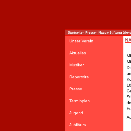
Startseite
·
Presse
·
Naspa-Stiftung überg
NA
Unser Verein
Aktuelles
Mi
Mi
Musiker
Di
un
Repertoire
Ko
18
Presse
G
St
Terminplan
de
Eu
Jugend
Au
Jubiläum