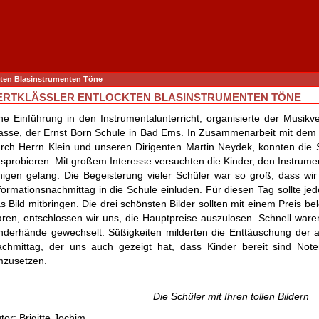
ckten Blasinstrumenten Töne
ERTKLÄSSLER ENTLOCKTEN BLASINSTRUMENTEN TÖNE
ne Einführung in den Instrumentalunterricht, organisierte der Musikv
asse, der Ernst Born Schule in Bad Ems. In Zusammenarbeit mit dem B
rch Herrn Klein und unseren Dirigenten Martin Neydek, konnten die 
sprobieren. Mit großem Interesse versuchten die Kinder, den Instrum
nigen gelang. Die Begeisterung vieler Schüler war so groß, dass wi
formationsnachmittag in die Schule einluden. Für diesen Tag sollte je
s Bild mitbringen. Die drei schönsten Bilder sollten mit einem Preis be
ren, entschlossen wir uns, die Hauptpreise auszulosen. Schnell waren
nderhände gewechselt. Süßigkeiten milderten die Enttäuschung der 
chmittag, der uns auch gezeigt hat, dass Kinder bereit sind Not
zusetzen.
Die Schüler mit Ihren tollen Bildern
tor: Brigitte Jochim