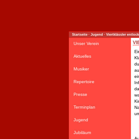
Startseite
·
Jugend
·
Viertklässler entlo
VI
Unser Verein
Ei
Aktuelles
Kl
du
Musiker
au
ei
Repertoire
In
da
Presse
wa
Ki
Terminplan
Na
um
Jugend
Jubiläum
Au