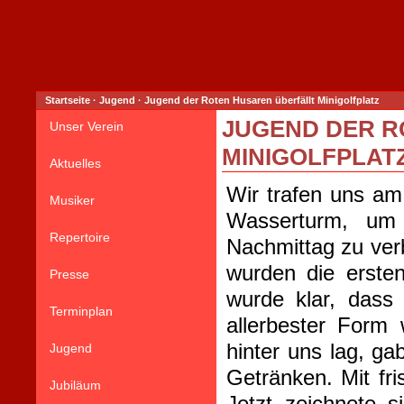
Startseite
·
Jugend
·
Jugend der Roten Husaren überfällt Minigolfplatz
JUGEND DER R
Unser Verein
MINIGOLFPLAT
Aktuelles
Wir trafen uns a
Musiker
Wasserturm, um
Repertoire
Nachmittag zu verb
wurden die erste
Presse
wurde klar, dass
Terminplan
allerbester Form
hinter uns lag, ga
Jugend
Getränken. Mit fri
Jubiläum
Jetzt zeichnete 