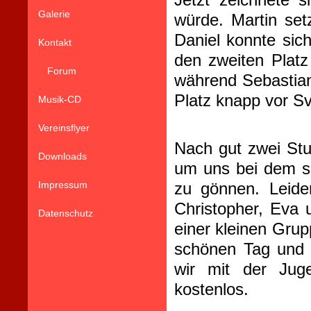
Galerie
würde. Martin set
Daniel konnte sic
Kontakt
den zweiten Platz 
Forum
während Sebastian
Platz knapp vor Sv
Musik-CD
Vereinsflyer
Nach gut zwei Stu
Downloads
um uns bei dem s
Impressum
zu gönnen. Leide
Christopher, Eva 
Datenschutz
einer kleinen Grup
schönen Tag und v
wir mit der Juge
kostenlos.